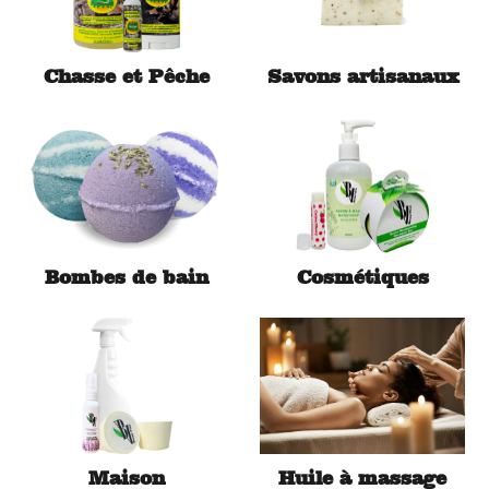
Chasse et Pêche
Savons artisanaux
Bombes de bain
Cosmétiques
Maison
Huile à massage