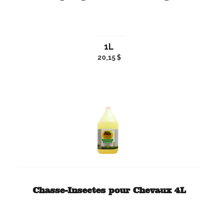
1L
20,15 $
Chasse-Insectes pour Chevaux 4L