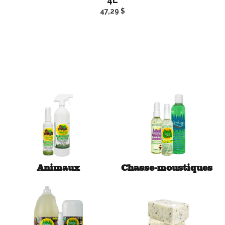
47,29 $
Animaux
Chasse-moustiques