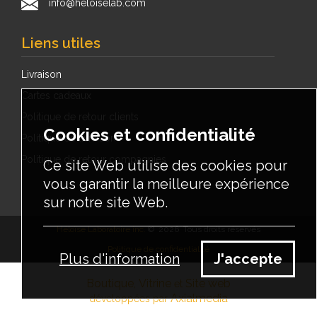
info@heloiselab.com
Liens utiles
Livraison
Cartes cadeaux
Politique de retour clients
Cookies et confidentialité
Politique de livraison
Politique de retour compagnies
Ce site Web utilise des cookies pour
vous garantir la meilleure expérience
sur notre site Web.
Héloïse Laboratoire inc.
©
2026
Tous droits réservés
Politique de confidentialité
Plus d'information
J'accepte
Boutique
Vitrine
Site web
,
et
Axialmedia
développées par