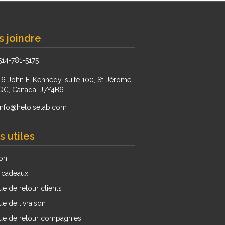
 joindre
514-781-5175
16 John F. Kennedy, suite 100, St-Jérôme,
QC, Canada, J7Y4B6
info@heloiselab.com
s utiles
son
 cadeaux
ue de retour clients
ue de livraison
que de retour compagnies