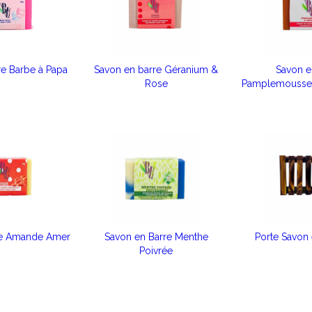
re Barbe à Papa
Savon en barre Géranium &
Savon e
Rose
Pamplemousse r
re Amande Amer
Savon en Barre Menthe
Porte Savon
Poivrée