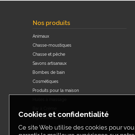
Nos produits
Animaux
Chasse-moustiques
Chasse et pêche
Savons artisanaux
Bombes de bain
Cosmétiques
Produits pour la maison
Huiles à massage
Bar à Crème
Cookies et confidentialité
Ingrédients en vrac
Ce site Web utilise des cookies pour vou