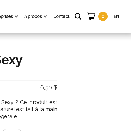
0
eprises
À propos
Contact
EN
Sexy
6,50 $
Sexy ? Ce produit est
turel est fait à la main
gétale.