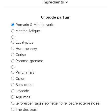
Ingrédients
Choix de parfum
Romarin & Menthe verte
Menthe Artique
Eucalyptus
Homme sexy
Cerise
Pomme-grenade
Parfum frais
Citron
Sans odeur
Lavande
Agrumes
le forestier: sapin, épinette noire, cèdre et terre noire.
Thé des bois