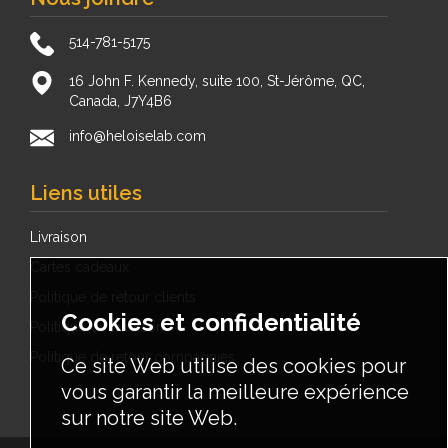
514-781-5175
16 John F. Kennedy, suite 100, St-Jérôme, QC,
Canada, J7Y4B6
info@heloiselab.com
Liens utiles
Livraison
Cartes cadeaux
Politique de retour clients
Cookies et confidentialité
Politique de livraison
Politique de retour compagnies
Ce site Web utilise des cookies pour
vous garantir la meilleure expérience
sur notre site Web.